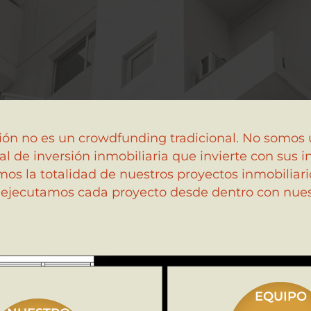
ón no es un crowdfunding tradicional. No somos 
 de inversión inmobiliaria que invierte con sus in
os la totalidad de nuestros proyectos inmobiliar
 ejecutamos cada proyecto desde dentro con nuest
EQUIPO