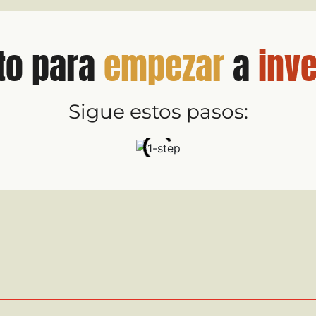
to para
empezar
a
inve
Sigue estos pasos: