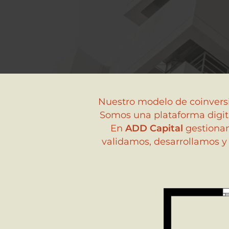
Nuestro modelo de coinversi
Somos una plataforma digital
En
ADD Capital
gestionam
validamos, desarrollamos y