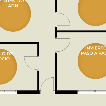
NUESTRO
ADN
INVIERTE
PASO A PA
LO DE
OCIO