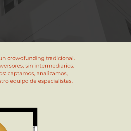
un crowdfunding tradicional.
versores, sin intermediarios.
ios: captamos, analizamos,
ro equipo de especialistas.