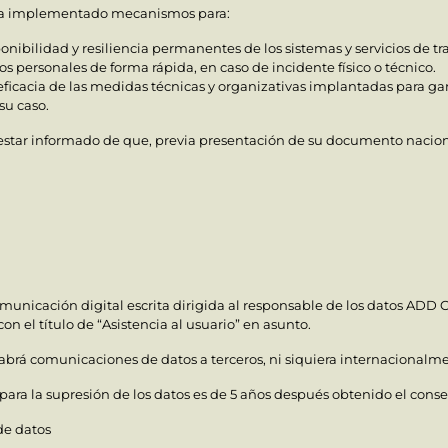
ha implementado mecanismos para:
ponibilidad y resiliencia permanentes de los sistemas y servicios de t
tos personales de forma rápida, en caso de incidente físico o técnico.
la eficacia de las medidas técnicas y organizativas implantadas para ga
su caso.
a estar informado de que, previa presentación de su documento nacion
unicación digital escrita dirigida al responsable de los datos ADD C
con el título de “Asistencia al usuario” en asunto.
brá comunicaciones de datos a terceros, ni siquiera internacionalme
o para la supresión de los datos es de 5 años después obtenido el cons
de datos