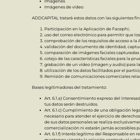
Imágenes
Imágenes de vídeo
ADDCAPITAL tratará estos datos con las siguientes fi
Participación en la Aplicación de Facephi;
uso del correo electrónico para permitir que lo
comprobación de los requisitos de acceso a la 
validación del documento de identidad, captur
comparación de imágenes faciales capturadas (
cotejo de las características faciales para la pru
grabación de un vídeo (imagen y audio) para la
utilización de los datos facilitados por el part
Remisión de comunicaciones comerciales relaci
Bases legitimadoras del tratamiento:
Art. 6.1.a) Consentimiento expreso del interesa
tus datos serán destruidos.
Art. 6.1.c) Cumplimiento de una obligación legal
necesario para atender el ejercicio de derech
de sus datos personales se realiza exclusivame
comercialización ni estarán jamás accesibles par
Art. 6.1.f) Interés legítimo del Responsable en r
mantenga vigente la relación contractual y des