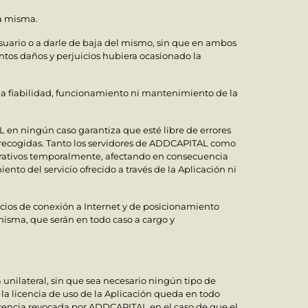
la misma.
Usuario o a darle de baja del mismo, sin que en ambos
tos daños y perjuicios hubiera ocasionado la
la fiabilidad, funcionamiento ni mantenimiento de la
 en ningún caso garantiza que esté libre de errores
uí recogidas. Tanto los servidores de ADDCAPITAL como
operativos temporalmente, afectando en consecuencia
ento del servicio ofrecido a través de la Aplicación ni
cios de conexión a Internet y de posicionamiento
misma, que serán en todo caso a cargo y
 unilateral, sin que sea necesario ningún tipo de
 la licencia de uso de la Aplicación queda en todo
cencia revocada por ADDCAPITAL en el caso de que el