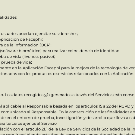
nalidades:
s usuarios puedan ejercitar sus derechos;
Aplicación de Facephi;
a de la información (OCR);
software biométrico) para realizar coincidencia de identidad;
eba de vida (liveness pasivo);
 prueba de vida;
icipante en la Aplicación Facephi para la mejora de la tecnología de v
onadas con los productos o servicios relacionados con la Aplicación
do. Los datos recogidos y/o generados a través del Servicio serán cons
 aplicable al Responsable basada en los artículos 15 a 22 del RGPD y 1
os comunicado al Responsable. En la consecución de las finalidades a
nte en el entorno de prueba, investigación y desarrollo que lleva a c
a terceros ajenos al Servicio.
elación con el artículo 21.1 de la Ley de Servicios de la Sociedad de l
ee seguir recibiendo este tipo de comunicaciones. Atención del ejerci