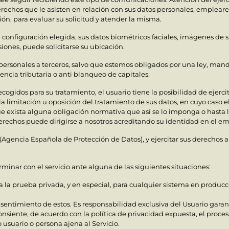
rechos que le asisten en relación con sus datos personales, emplearem
ión, para evaluar su solicitud y atender la misma.
a configuración elegida, sus datos biométricos faciales, imágenes de 
asiones, puede solicitarse su ubicación.
ersonales a terceros, salvo que estemos obligados por una ley, manda
ncia tributaria o anti blanqueo de capitales.
cogidos para su tratamiento, el usuario tiene la posibilidad de ejercit
 la limitación u oposición del tratamiento de sus datos, en cuyo caso
e exista alguna obligación normativa que así se lo imponga o hasta l
 derechos puede dirigirse a nosotros acreditando su identidad en el em
Agencia Española de Protección de Datos), y ejercitar sus derechos a 
inar con el servicio ante alguna de las siguientes situaciones:
s a la prueba privada, y en especial, para cualquier sistema en producc
nsentimiento de estos. Es responsabilidad exclusiva del Usuario garan
onsiente, de acuerdo con la política de privacidad expuesta, el proce
 usuario o persona ajena al Servicio.