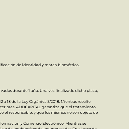
erificación de identidad y match biométrico;
.
ervados durante 1 año. Una vez finalizado dicho plazo,
2 a 18 de la Ley Orgánica 3/2018. Mientras resulte
nteriores, ADDCAPITAL garantiza que el tratamiento
abo el responsable, y que los mismos no son objeto de
a Información y Comercio Electrónico. Mientras se
cio de los derechos de los interesados En el caso de