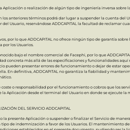
a Aplicación o realización de algún tipo de ingeniería inversa sobre 
en los anteriores términos podrá dar lugar a suspender la cuenta del 
r del Usuario, reservándose ADDCAPITAL la facultad de reclamar cuan
ivos, por lo que ADDCAPITAL no ofrece ningún tipo de garantía sobre 
a por los Usuarios.
conocido bajo el nombre comercial de Facephi, por lo que ADDCAPITAL
alidad concreta más allá de las especificaciones y funcionalidades aq
rvicio pueden presentar errores de funcionamiento o dejar de estar 
 ella. En definitiva, ADDCAPITAL no garantiza la fiabilidad y mantenimi
mático.
ste o responsabilidad por el funcionamiento o cobros que los servi
la Aplicación desde el terminal del Usuario en donde se ejecute la 
LIZACIÓN DEL SERVICIO ADDCAPITAL
 la presente Aplicación o suspender o finalizar el Servicio de manera
n tipo de indemnización a favor de los Usuarios. El mantenimiento de
ndiciones establecidos en el presente documento, pudiendo ser la li