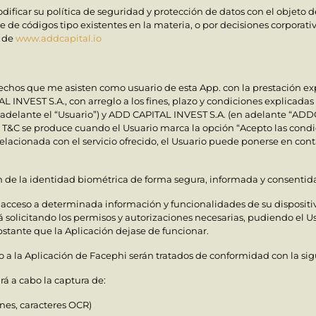
ficar su política de seguridad y protección de datos con el objeto d
 de códigos tipo existentes en la materia, o por decisiones corporativ
b de
www.addcapital.io
echos que me asisten como usuario de esta App. con la prestación ex
 INVEST S.A., con arreglo a los fines, plazo y condiciones explicadas
 adelante el “Usuario”) y ADD CAPITAL INVEST S.A. (en adelante “ADDCA
es T&C se produce cuando el Usuario marca la opción “Acepto las con
 relacionada con el servicio ofrecido, el Usuario puede ponerse en c
ión de la identidad biométrica de forma segura, informada y consentid
 acceso a determinada información y funcionalidades de su dispositiv
e irá solicitando los permisos y autorizaciones necesarias, pudiendo e
bstante que la Aplicación dejase de funcionar.
o a la Aplicación de Facephi serán tratados de conformidad con la sig
á a cabo la captura de:
nes, caracteres OCR)