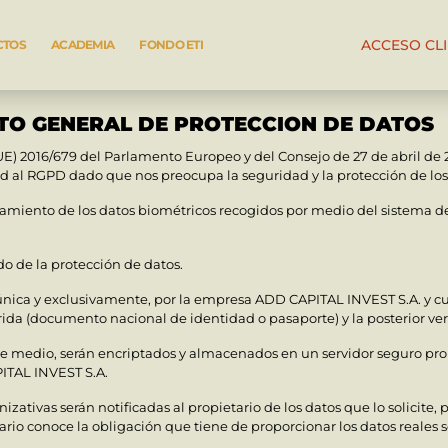
ACCESO CL
CTOS
ACADEMIA
FONDO ETI
TO GENERAL DE PROTECCION DE DATOS
E) 2016/679 del Parlamento Europeo y del Consejo de 27 de abril d
ad al RGPD dado que nos preocupa la seguridad y la protección de lo
amiento de los datos biométricos recogidos por medio del sistema de 
o de la protección de datos.
, única y exclusivamente, por la empresa ADD CAPITAL INVEST S.A. y c
da (documento nacional de identidad o pasaporte) y la posterior ver
ste medio, serán encriptados y almacenados en un servidor seguro pr
ITAL INVEST S.A.
ativas serán notificadas al propietario de los datos que lo solicite, 
ario conoce la obligación que tiene de proporcionar los datos reales s