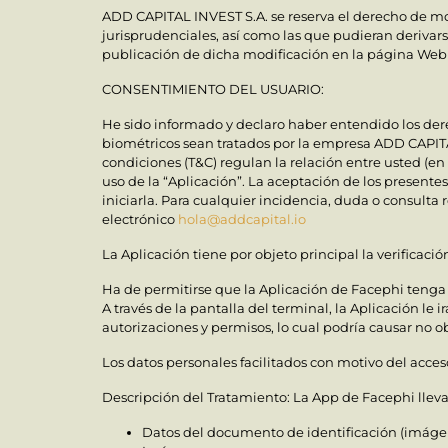
ADD CAPITAL INVEST S.A. se reserva el derecho de modi
jurisprudenciales, así como las que pudieran derivarse
publicación de dicha modificación en la página We
CONSENTIMIENTO DEL USUARIO:
He sido informado y declaro haber entendido los der
biométricos sean tratados por la empresa ADD CAPITAL
condiciones (T&C) regulan la relación entre usted (en
uso de la “Aplicación”. La aceptación de los present
iniciarla. Para cualquier incidencia, duda o consulta
electrónico
hola@addcapital.io
La Aplicación tiene por objeto principal la verificac
Ha de permitirse que la Aplicación de Facephi tenga
A través de la pantalla del terminal, la Aplicación l
autorizaciones y permisos, lo cual podría causar no o
Los datos personales facilitados con motivo del acces
Descripción del Tratamiento: La App de Facephi llevar
Datos del documento de identificación (imáge